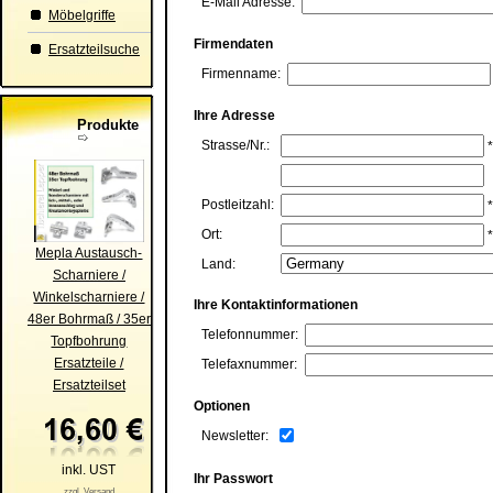
E-Mail Adresse:
Möbelgriffe
Firmendaten
Ersatzteilsuche
Firmenname:
Ihre Adresse
Produkte
Strasse/Nr.:
*
Postleitzahl:
*
Ort:
*
Mepla Austausch-
Land:
Scharniere /
Winkelscharniere /
Ihre Kontaktinformationen
48er Bohrmaß / 35er
Telefonnummer:
Topfbohrung
Ersatzteile /
Telefaxnummer:
Ersatzteilset
Optionen
Newsletter:
inkl. UST
Ihr Passwort
zzgl. Versand