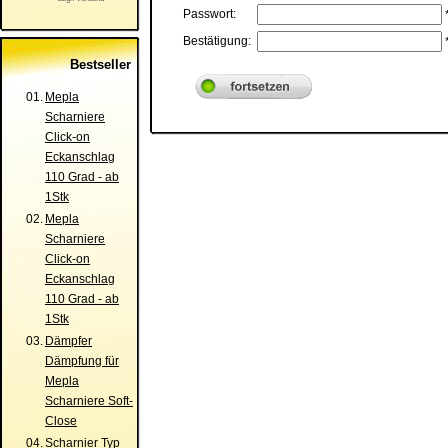
Passwort:
Bestätigung:
Bestseller
01.
Mepla
Scharniere
Click-on
Eckanschlag
110 Grad - ab
1Stk
02.
Mepla
Scharniere
Click-on
Eckanschlag
110 Grad - ab
1Stk
03.
Dämpfer
Dämpfung für
Mepla
Scharniere Soft-
Close
04.
Scharnier Typ