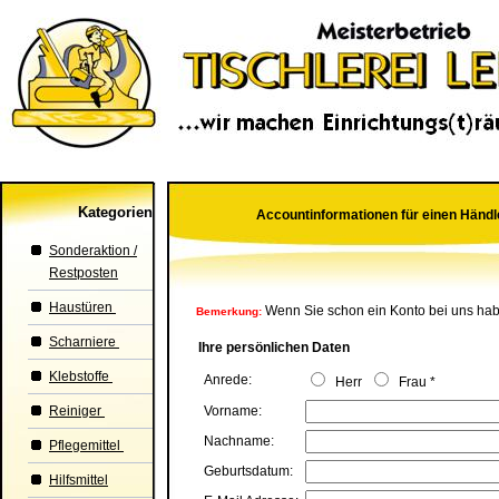
Kategorien
Accountinformationen für einen Händ
Sonderaktion /
Restposten
Haustüren
Wenn Sie schon ein Konto bei uns habe
Bemerkung:
Scharniere
Ihre persönlichen Daten
Klebstoffe
Anrede:
Herr
Frau
*
Reiniger
Vorname:
Nachname:
Pflegemittel
Geburtsdatum:
Hilfsmittel