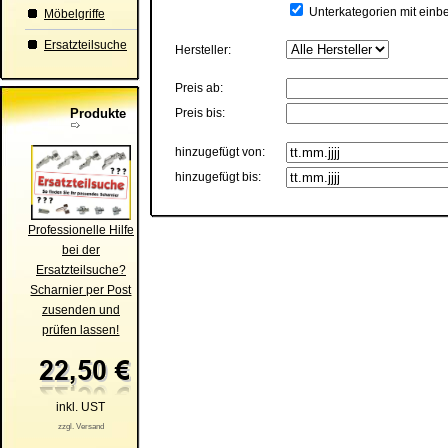
Unterkategorien mit einb
Möbelgriffe
Ersatzteilsuche
Hersteller:
Preis ab:
Produkte
Preis bis:
hinzugefügt von:
hinzugefügt bis:
Professionelle Hilfe
bei der
Ersatzteilsuche?
Scharnier per Post
zusenden und
prüfen lassen!
inkl. UST
zzgl. Versand