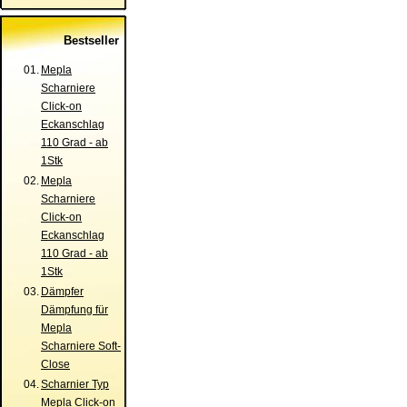
Bestseller
01.
Mepla
Scharniere
Click-on
Eckanschlag
110 Grad - ab
1Stk
02.
Mepla
Scharniere
Click-on
Eckanschlag
110 Grad - ab
1Stk
03.
Dämpfer
Dämpfung für
Mepla
Scharniere Soft-
Close
04.
Scharnier Typ
Mepla Click-on