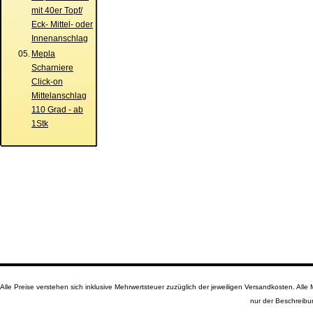
mit 40er Topf/
Eck- Mittel- oder
Innenanschlag
05.
Mepla
Scharniere
Click-on
Mittelanschlag
110 Grad - ab
1Stk
Alle Preise verstehen sich inklusive Mehrwertsteuer zuzüglich der jeweiligen Versandkosten. A
nur der Beschreibu