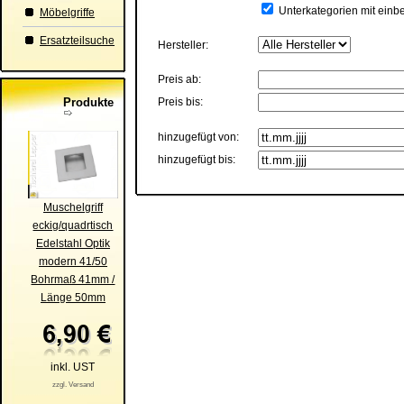
Unterkategorien mit einb
Möbelgriffe
Ersatzteilsuche
Hersteller:
Preis ab:
Produkte
Preis bis:
hinzugefügt von:
hinzugefügt bis:
Muschelgriff
eckig/quadrtisch
Edelstahl Optik
modern 41/50
Bohrmaß 41mm /
Länge 50mm
inkl. UST
zzgl. Versand