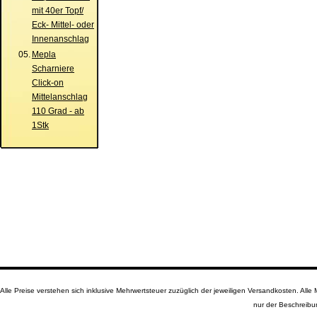
mit 40er Topf/
Eck- Mittel- oder
Innenanschlag
05.
Mepla
Scharniere
Click-on
Mittelanschlag
110 Grad - ab
1Stk
Alle Preise verstehen sich inklusive Mehrwertsteuer zuzüglich der jeweiligen Versandkosten. A
nur der Beschreibu