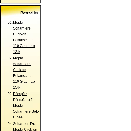
Bestseller
01.
Mepla
Scharniere
Click-on
Eckanschlag
110 Grad - ab
1Stk
02.
Mepla
Scharniere
Click-on
Eckanschlag
110 Grad - ab
1Stk
03.
Dämpfer
Dämpfung für
Mepla
Scharniere Soft-
Close
04.
Scharnier Typ
Mepla Click-on