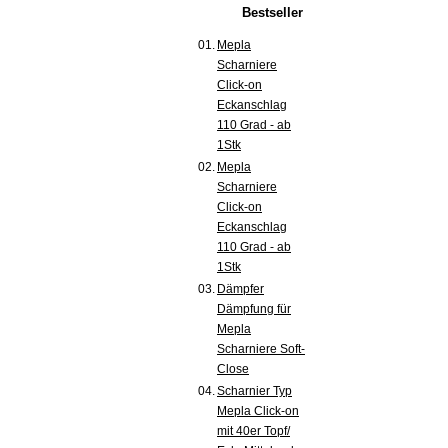
Bestseller
01.
Mepla
Scharniere
Click-on
Eckanschlag
110 Grad - ab
1Stk
02.
Mepla
Scharniere
Click-on
Eckanschlag
110 Grad - ab
1Stk
03.
Dämpfer
Dämpfung für
Mepla
Scharniere Soft-
Close
04.
Scharnier Typ
Mepla Click-on
mit 40er Topf/