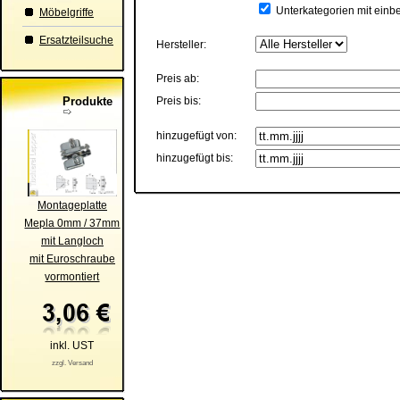
Unterkategorien mit einb
Möbelgriffe
Ersatzteilsuche
Hersteller:
Preis ab:
Produkte
Preis bis:
hinzugefügt von:
hinzugefügt bis:
Montageplatte
Mepla 0mm / 37mm
mit Langloch
mit Euroschraube
vormontiert
inkl. UST
zzgl. Versand