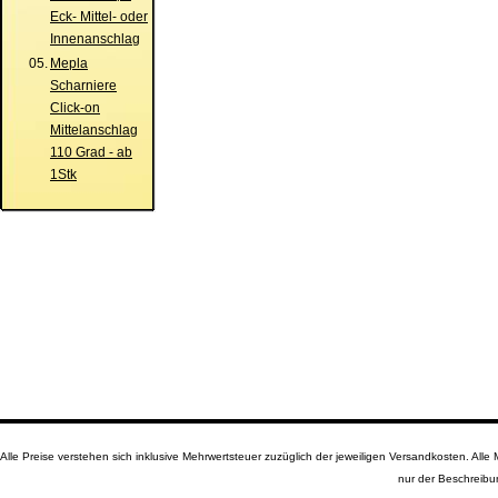
Eck- Mittel- oder
Innenanschlag
05.
Mepla
Scharniere
Click-on
Mittelanschlag
110 Grad - ab
1Stk
Alle Preise verstehen sich inklusive Mehrwertsteuer zuzüglich der jeweiligen Versandkosten. A
nur der Beschreibu