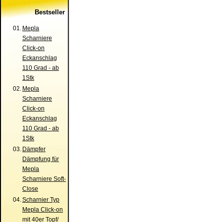
Bestseller
01.
Mepla
Scharniere
Click-on
Eckanschlag
110 Grad - ab
1Stk
02.
Mepla
Scharniere
Click-on
Eckanschlag
110 Grad - ab
1Stk
03.
Dämpfer
Dämpfung für
Mepla
Scharniere Soft-
Close
04.
Scharnier Typ
Mepla Click-on
mit 40er Topf/