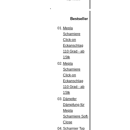
Bestseller
01.
Mepla
Scharniere
Click-on
Eckanschlag
110 Grad - ab
1Stk
02.
Mepla
Scharniere
Click-on
Eckanschlag
110 Grad - ab
1Stk
03.
Dämpfer
Dämpfung für
Mepla
Scharniere Soft-
Close
04.
Scharnier Typ