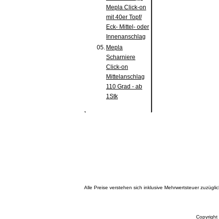
Mepla Click-on
mit 40er Topf/
Eck- Mittel- oder
Innenanschlag
05.
Mepla
Scharniere
Click-on
Mittelanschlag
110 Grad - ab
1Stk
Alle Preise verstehen sich inklusive Mehrwertsteuer zuzüg
Copyright