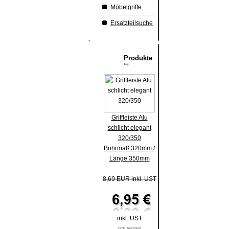
Möbelgriffe
Ersatzteilsuche
Produkte
Griffleiste Alu
schlicht elegant
320/350
Bohrmaß 320mm /
Länge 350mm
8,69 EUR inkl. UST
inkl. UST
zzgl. Versand