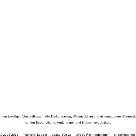
lich der jeweiligen Versandkosten. Alle Markennamen, Warenzeichen und eingetragenen Warenzeich
nur der Beschreibung. Änderungen und Irrtümer vorbehalten.
 © 2005-2017 --- Tischlerei Lepper --- Vaake Süd 2e --- 34359 Reinhardshagen --- shop@tischlerei