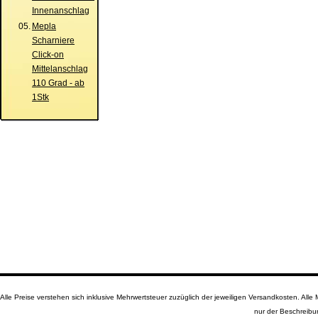
Innenanschlag
05.
Mepla
Scharniere
Click-on
Mittelanschlag
110 Grad - ab
1Stk
Alle Preise verstehen sich inklusive Mehrwertsteuer zuzüglich der jeweiligen Versandkosten. A
nur der Beschreibu