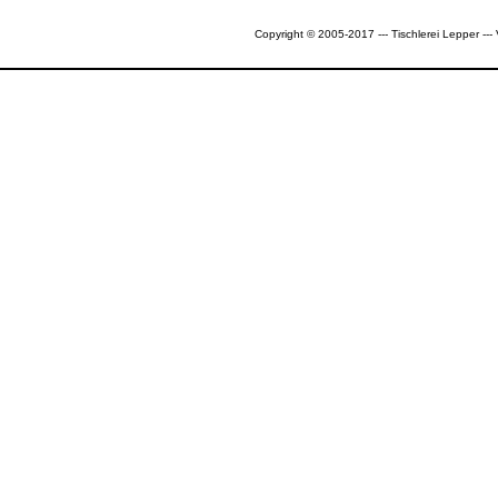
Copyright © 2005-2017 --- Tischlerei Lepper --