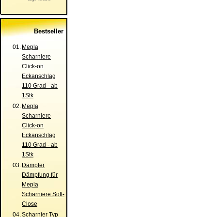
Bestseller
01.
Mepla
Scharniere
Click-on
Eckanschlag
110 Grad - ab
1Stk
02.
Mepla
Scharniere
Click-on
Eckanschlag
110 Grad - ab
1Stk
03.
Dämpfer
Dämpfung für
Mepla
Scharniere Soft-
Close
04.
Scharnier Typ