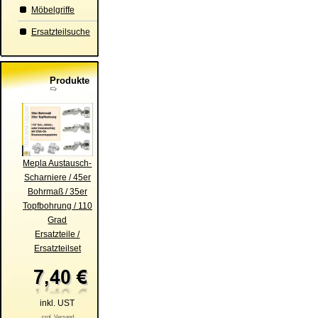
Möbelgriffe
Ersatzteilsuche
Produkte
Mepla Austausch-
Scharniere / 45er
Bohrmaß / 35er
Topfbohrung / 110
Grad
Ersatzteile /
Ersatzteilset
inkl. UST
zzgl. Versand