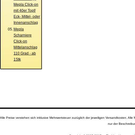
Mepla Click-on
mit 40er Topf/
Eck- Mittel- oder
Innenanschlag
05.
Mepla
Scharniere
Click-on
Mittelanschlag
110 Grad - ab
1Stk
Alle Preise verstehen sich inklusive Mehrwertsteuer zuzüglich der jeweiligen Versandkosten. A
nur der Beschreibu