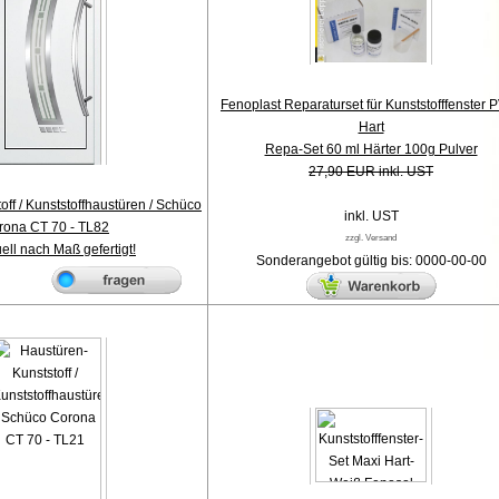
Fenoplast Reparaturset für Kunststofffenster 
Hart
Repa-Set 60 ml Härter 100g Pulver
27,90 EUR inkl. UST
ff / Kunststoffhaustüren / Schüco
inkl. UST
rona CT 70 - TL82
zzgl. Versand
uell nach Maß gefertigt!
Sonderangebot gültig bis: 0000-00-00