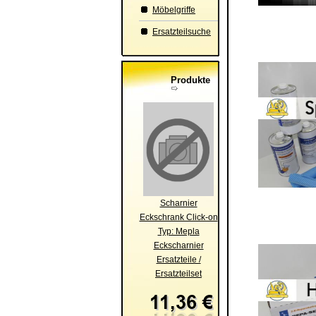
Möbelgriffe
Ersatzteilsuche
Produkte
Scharnier
Eckschrank Click-on
Typ: Mepla
Eckscharnier
Ersatzteile /
Ersatzteilset