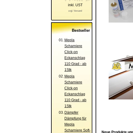
inkl. UST
zzgl. Versand
Bestseller
01.
Mepla
Scharniere
Click-on
Eckanschlag
110 Grad - ab
1Stk
02.
Mepla
Scharniere
Click-on
Eckanschlag
110 Grad - ab
1Stk
03.
Dämpfer
Dämpfung für
Mepla
Scharniere Soft-
Neue Produkte und