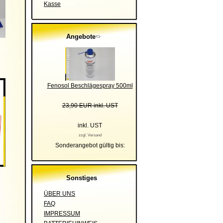
Kasse
Angebote
Fenosol Beschlägespray 500ml
23,90 EUR inkl. UST
inkl. UST
zzgl. Versand
Sonderangebot gültig bis:
Sonstiges
ÜBER UNS
FAQ
IMPRESSUM