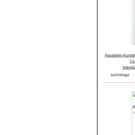
Haustüren-Kunststo
Co
Individ
auf Anfrage