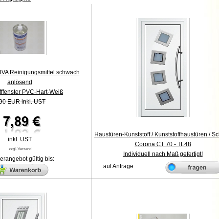
UVA Reinigungsmittel schwach
anlösend
fffenster PVC-Hart-Weiß
90 EUR inkl. UST
Haustüren-Kunststoff / Kunststoffhaustüren / S
inkl. UST
Corona CT 70 - TL48
zzgl. Versand
Individuell nach Maß gefertigt!
rangebot gültig bis:
auf Anfrage