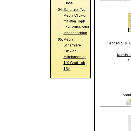
Close
04.
Scharnier Typ
Mepla Click-on
mit 40er Topf/
Eck- Mittel- oder
Innenanschlag
05.
Mepla
Fenosol S 10 
Scharniere
Click-on
Kunststo
Mittelanschlag
8,
110 Grad - ab
1Stk
Sonde