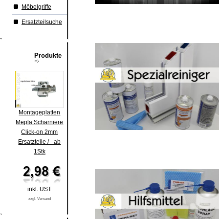
Möbelgriffe
Ersatzteilsuche
Produkte
Montageplatten
Mepla Scharniere
Click-on 2mm
Ersatzteile / - ab
1Stk
inkl. UST
zzgl. Versand