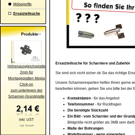
Möbelgriffe
Ersatzteilsuche
Produkte
Ersatzteilsuche für Scharniere und Zubehör
Höhenausgleichsplatte
2mm für
Sie sind sich nicht sicher ob Sie das richtige E
Montageplatten Mepla
Unsere Scharnierexperten helfen Ihnen gerne weit
Click-on
bearbeiten können, geben Sie uns bitte bei der 
zum unterlegen der
Scharnier-Grundplatte
Kontaktdaten
- für das Angebot
Telefonnummer
- für Rückfragen
Die benötigte Stückzahl
Ein Bild - vom Scharnier und der Grund
inkl. UST
Bildgröße nicht größer als 3MB sein darf)
zzgl. Versand
Maße der Bohrungen
Modellnummer - wenn angegeben