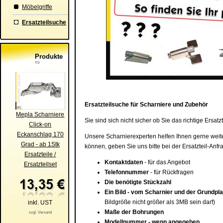
Möbelgriffe
Ersatzteilsuche
Produkte
Ersatzteilsuche für Scharniere und Zubehör
Mepla Scharniere
Sie sind sich nicht sicher ob Sie das richtige Ersa
Click-on
Eckanschlag 170
Unsere Scharnierexperten helfen Ihnen gerne weiter
Grad - ab 1Stk
können, geben Sie uns bitte bei der Ersatzteil-Anf
Ersatzteile /
Kontaktdaten
- für das Angebot
Ersatzteilset
Telefonnummer
- für Rückfragen
Die benötigte Stückzahl
Ein Bild - vom Scharnier und der Grundpla
Bildgröße nicht größer als 3MB sein darf)
inkl. UST
Maße der Bohrungen
zzgl. Versand
Modellnummer - wenn angegeben