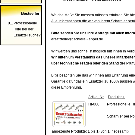
Bestseller
Welche Maße Sie messen müssen erfahren Sie hie
Alle Informationen die wir von Ihrem Scharnier benö
01.
Professionelle
Hilfe bei der
Bitte senden Sie uns Ihre Anfrage mit allen Info
Ersatzteilsuche?
ersatzteile@tischlerei-lepper.de
Wir werden uns schnellst möglich mit Ihnen in Ver
Wir bitten um Verständnis das unsere Mitarbeite
über technische Fragen oder den Stand der Prüf
Bitte beachten Sie das wir Ihnen aus Erfahrung ei
Garantie dafür das ein Ersatzteil zu 100% passen 
diese Empfehlung.
Artikel-Nr.
Produkte+
HI-000
Professionelle Hi
Scharnier per Po
angezeigte Produkte:
1
bis
1
(von
1
insgesamt)