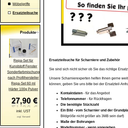
Möbelgriffe
Ersatzteilsuche
Produkte
Ersatzteilsuche für Scharniere und Zubehör
Repa-Set für
Kunststoff Fenster
Sie sind sich nicht sicher ob Sie das richtige Ersa
Sonderfarbmischung
nach Profilhersteller
Unsere Scharnierexperten helfen Ihnen gerne weiter
Repa-Set 60 ml
können, geben Sie uns bitte bei der Ersatzteil-Anf
Härter 100g Pulver
Kontaktdaten
- für das Angebot
Telefonnummer
- für Rückfragen
Die benötigte Stückzahl
Ein Bild - vom Scharnier und der Grundpla
inkl. UST
Bildgröße nicht größer als 3MB sein darf)
zzgl. Versand
Maße der Bohrungen
Modellnummer - wenn angegeben