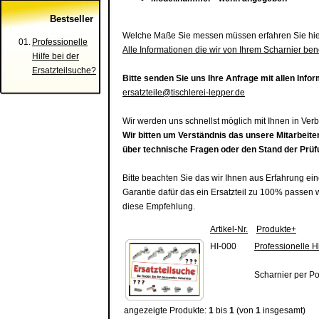
Bestseller
Welche Maße Sie messen müssen erfahren Sie hie
01.
Professionelle
Alle Informationen die wir von Ihrem Scharnier benö
Hilfe bei der
Ersatzteilsuche?
Bitte senden Sie uns Ihre Anfrage mit allen Info
ersatzteile@tischlerei-lepper.de
Wir werden uns schnellst möglich mit Ihnen in Ver
Wir bitten um Verständnis das unsere Mitarbeite
über technische Fragen oder den Stand der Prü
Bitte beachten Sie das wir Ihnen aus Erfahrung ei
Garantie dafür das ein Ersatzteil zu 100% passen
diese Empfehlung.
Artikel-Nr.
Produkte+
HI-000
Professionelle Hi
Scharnier per P
angezeigte Produkte:
1
bis
1
(von
1
insgesamt)