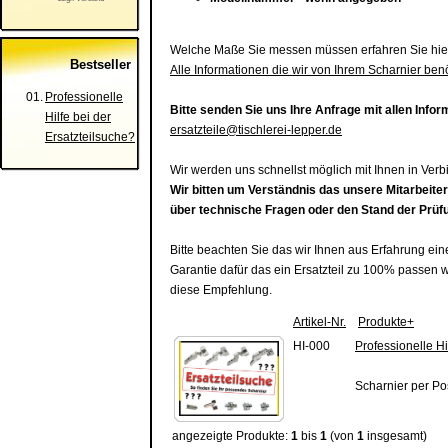
Welche Maße Sie messen müssen erfahren Sie hie
Bestseller
Alle Informationen die wir von Ihrem Scharnier benö
01.
Professionelle
Bitte senden Sie uns Ihre Anfrage mit allen Info
Hilfe bei der
ersatzteile@tischlerei-lepper.de
Ersatzteilsuche?
Wir werden uns schnellst möglich mit Ihnen in Ver
Wir bitten um Verständnis das unsere Mitarbeite
über technische Fragen oder den Stand der Prüf
Bitte beachten Sie das wir Ihnen aus Erfahrung ei
Garantie dafür das ein Ersatzteil zu 100% passen 
diese Empfehlung.
Artikel-Nr.
Produkte+
HI-000
Professionelle Hi
Scharnier per Po
angezeigte Produkte:
1
bis
1
(von
1
insgesamt)