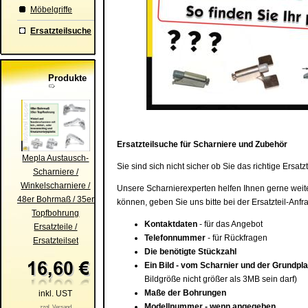
Möbelgriffe
Ersatzteilsuche
Produkte
Ersatzteilsuche für Scharniere und Zubehör
Mepla Austausch-
Sie sind sich nicht sicher ob Sie das richtige Ersa
Scharniere /
Winkelscharniere /
Unsere Scharnierexperten helfen Ihnen gerne weiter
48er Bohrmaß / 35er
können, geben Sie uns bitte bei der Ersatzteil-Anf
Topfbohrung
Kontaktdaten
- für das Angebot
Ersatzteile /
Telefonnummer
- für Rückfragen
Ersatzteilset
Die benötigte Stückzahl
Ein Bild - vom Scharnier und der Grundpla
Bildgröße nicht größer als 3MB sein darf)
Maße der Bohrungen
inkl. UST
Modellnummer - wenn angegeben
zzgl. Versand