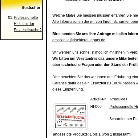
Bestseller
Welche Maße Sie messen müssen erfahren Sie hie
01.
Professionelle
Alle Informationen die wir von Ihrem Scharnier benö
Hilfe bei der
Ersatzteilsuche?
Bitte senden Sie uns Ihre Anfrage mit allen Info
ersatzteile@tischlerei-lepper.de
Wir werden uns schnellst möglich mit Ihnen in Ver
Wir bitten um Verständnis das unsere Mitarbeite
über technische Fragen oder den Stand der Prüf
Bitte beachten Sie das wir Ihnen aus Erfahrung ei
Garantie dafür das ein Ersatzteil zu 100% passen 
diese Empfehlung.
Artikel-Nr.
Produkte+
HI-000
Professionelle Hi
Scharnier per Po
angezeigte Produkte:
1
bis
1
(von
1
insgesamt)