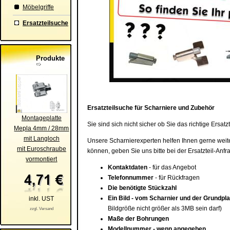
Möbelgriffe
Ersatzteilsuche
Produkte
Ersatzteilsuche für Scharniere und Zubehör
Montageplatte
Sie sind sich nicht sicher ob Sie das richtige Ersa
Mepla 4mm / 28mm
mit Langloch
Unsere Scharnierexperten helfen Ihnen gerne weiter
mit Euroschraube
können, geben Sie uns bitte bei der Ersatzteil-Anf
vormontiert
Kontaktdaten
- für das Angebot
Telefonnummer
- für Rückfragen
Die benötigte Stückzahl
Ein Bild - vom Scharnier und der Grundpla
inkl. UST
Bildgröße nicht größer als 3MB sein darf)
zzgl. Versand
Maße der Bohrungen
Modellnummer - wenn angegeben