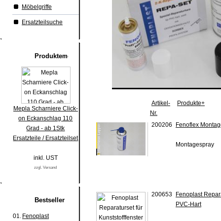
Möbelgriffe
Ersatzteilsuche
Produkte
Artikel-
Produkte+
Mepla Scharniere Click-
Nr.
on Eckanschlag 110
200206
Fenoflex Montag
Grad - ab 1Stk
Ersatzteile / Ersatzteilset
Montagespray
inkl. UST
zzgl. Versand
200653
Fenoplast Reparat
Bestseller
PVC-Hart
01.
Fenoplast