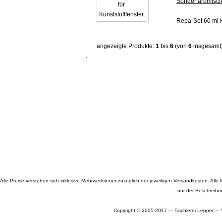
Sonderfarbmisc
Repa-Set 60 ml 
angezeigte Produkte:
1
bis
6
(von
6
insgesamt
Alle Preise verstehen sich inklusive Mehrwertsteuer zuzüglich der jeweiligen Versandkosten. A
nur der Beschreibu
Copyright © 2005-2017 --- Tischlerei Lepper --