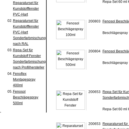
Repa-Set 60 ml 
Reparaturset für
Kunststofffenster
PVC-Hart
02.
Reparaturset für
200803
Fenosol Beschl
Kunststofffenster
PVC-Hart
Beschlägespray
Sonderfarbmischung
nach RAL
03.
Repa-Set für
200804
Fenosol Beschl
Kunststoff Fenster
Sonderfarbmischung
Beschlägespray
nach Profilhersteller
04.
Fenoflex
Montagespray
400ml
05.
Fenosol
200653
Repa-Set für Kun
Beschlägespray
Sonderfarbmischu
500ml
Repa-Set 60 ml 
200653
Reparaturset für