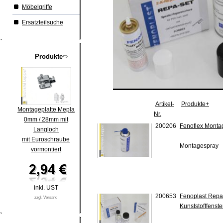
Möbelgriffe
Ersatzteilsuche
Produkte
Artikel-
Produkte+
Montageplatte Mepla
Nr.
0mm / 28mm mit
200206
Fenoflex Monta
Langloch
mit Euroschraube
Montagespray
vormontiert
inkl. UST
200653
Fenoplast Repar
zzgl. Versand
Kunststofffenst