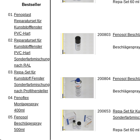
Repa-Set 60 ml 
Bestseller
01.
Fenoplast
Reparaturset für
Kunststofffenster
PVC-Hart
200803
Fenosol Beschl
02.
Reparaturset für
Kunststofffenster
Beschlägespra
PVC-Hart
Sonderfarbmischung
nach RAL
03.
Repa-Set für
Kunststoff Fenster
200804
Fenosol Beschl
Sonderfarbmischung
nach Profilhersteller
Beschlägespra
04.
Fenoflex
Montagespray
400ml
200653
Repa-Set für Ku
05.
Fenosol
Sonderfarbmisch
Beschlägespray
500ml
Repa-Set 60 ml 