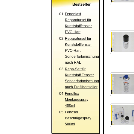
Bestseller
01.
Fenoplast
Reparaturset für
Kunststofffenster
PVC-Hart
02.
Reparaturset für
Kunststofffenster
PVC-Hart
Sonderfarbmischung
nach RAL
03.
Repa-Set für
Kunststoff Fenster
Sonderfarbmischung
nach Profilhersteller
04.
Fenoflex
Montagespray
400ml
05.
Fenosol
Beschlägespray
500ml