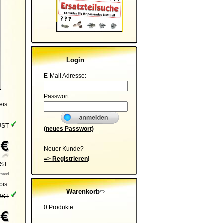
Login
E-Mail Adresse:
Passwort:
eis
UST
(neues Passwort)
Neuer Kunde?
=> Registrieren
!
UST
ersand
bis:
Warenkorb
UST
0 Produkte