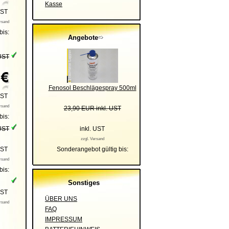
Kasse
UST
ersand
bis:
Angebote
UST
Fenosol Beschlägespray 500ml
UST
ersand
23,90 EUR inkl. UST
bis:
inkl. UST
UST
zzgl. Versand
Sonderangebot gültig bis:
UST
ersand
bis:
Sonstiges
 UST
ÜBER UNS
ersand
FAQ
IMPRESSUM