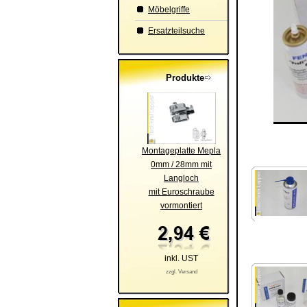
Möbelgriffe
Ersatzteilsuche
Produkte
Montageplatte Mepla
0mm / 28mm mit
Langloch
mit Euroschraube
vormontiert
inkl. UST
zzgl. Versand