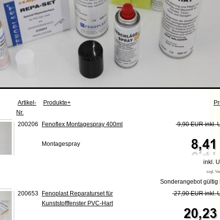
Artikel-
Produkte+
Pr
Nr.
200206
Fenoflex Montagespray 400ml
9,90 EUR inkl. 
Montagespray
inkl. 
zzgl. V
Sonderangebot gültig 
200653
Fenoplast Reparaturset für
27,90 EUR inkl. 
Kunststofffenster PVC-Hart