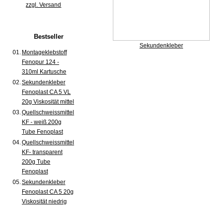
zzgl. Versand
Bestseller
Sekundenkleber
01.
Montageklebstoff
Fenopur 124 -
310ml Kartusche
02.
Sekundenkleber
Fenoplast CA 5 VL
20g Viskosität mittel
03.
Quellschweissmittel
KF - weiß 200g
Tube Fenoplast
04.
Quellschweissmittel
KF- transparent
200g Tube
Fenoplast
05.
Sekundenkleber
Fenoplast CA 5 20g
Viskosität niedrig