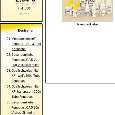
inkl. UST
zzgl. Versand
Sekundenkleber
Bestseller
01.
Montageklebstoff
Fenopur 124 - 310ml
Kartusche
02.
Sekundenkleber
Fenoplast CA 5 VL
20g Viskosität mittel
03.
Quellschweissmittel
KF - weiß 200g Tube
Fenoplast
04.
Quellschweissmittel
KF- transparent 200g
Tube Fenoplast
05.
Sekundenkleber
Fenoplast CA 5 20g
Viskosität niedrig