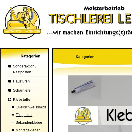
Kategorien
Kategorien
Sonderaktion /
Restposten
Haustüren
Scharniere
Klebstoffe
Quellschweissmittel
Füllgummi
Sekundenkleber
Montagekleber