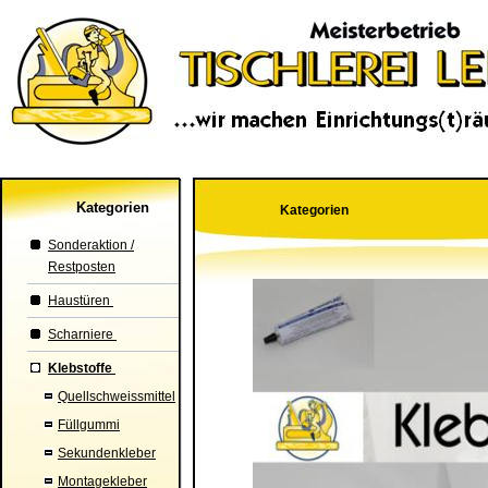
Kategorien
Kategorien
Sonderaktion /
Restposten
Haustüren
Scharniere
Klebstoffe
Quellschweissmittel
Füllgummi
Sekundenkleber
Montagekleber