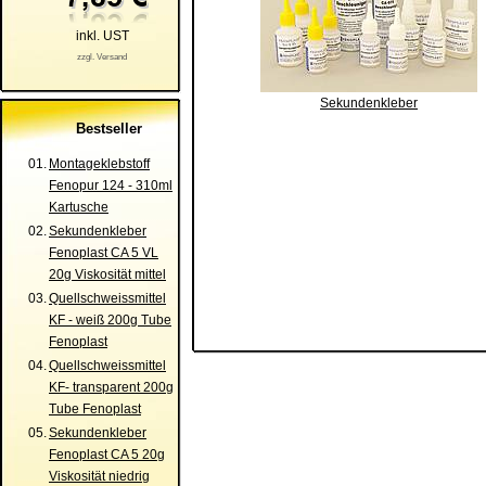
inkl. UST
zzgl. Versand
Sekundenkleber
Bestseller
01.
Montageklebstoff
Fenopur 124 - 310ml
Kartusche
02.
Sekundenkleber
Fenoplast CA 5 VL
20g Viskosität mittel
03.
Quellschweissmittel
KF - weiß 200g Tube
Fenoplast
04.
Quellschweissmittel
KF- transparent 200g
Tube Fenoplast
05.
Sekundenkleber
Fenoplast CA 5 20g
Viskosität niedrig