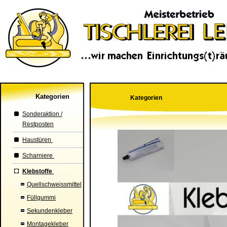
Kategorien
Kategorien
Sonderaktion /
Restposten
Haustüren
Scharniere
Klebstoffe
Quellschweissmittel
Füllgummi
Sekundenkleber
Montagekleber