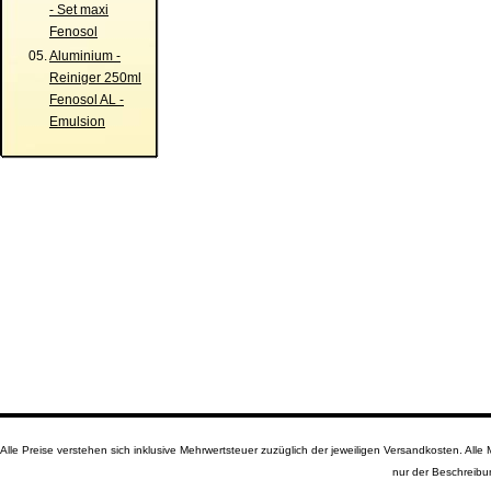
- Set maxi
Fenosol
05.
Aluminium -
Reiniger 250ml
Fenosol AL -
Emulsion
Alle Preise verstehen sich inklusive Mehrwertsteuer zuzüglich der jeweiligen Versandkosten. A
nur der Beschreibu