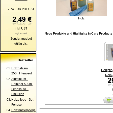
2,74 EUR inkl. UST
Holz
inkl. UST
Neue Produkte und Highlights in Care Products
zzgl. Versand
Sonderangebot
gültig bis:
Bestseller
01.
Holzbalsam
Holzpfle
250ml Fenosol
Reini
02.
Aluminium -
Reiniger 500ml
Fenosol AL -
Emulsion
03.
Holzpflege - Set
Fenosol
04.
Holzfensterpflege