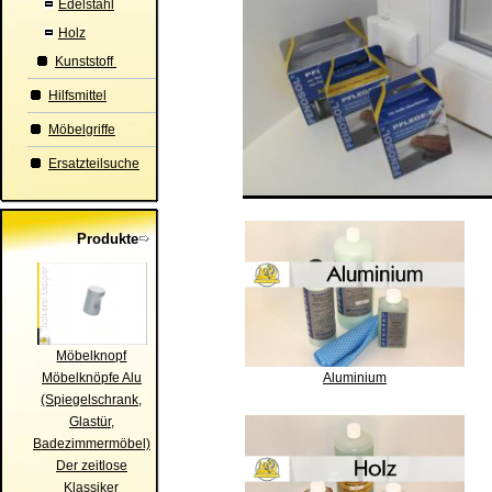
Edelstahl
Holz
Kunststoff
Hilfsmittel
Möbelgriffe
Ersatzteilsuche
Produkte
Möbelknopf
Möbelknöpfe Alu
Aluminium
(Spiegelschrank,
Glastür,
Badezimmermöbel)
Der zeitlose
Klassiker