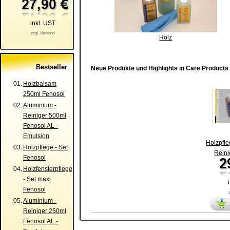
inkl. UST
zzgl. Versand
Holz
Bestseller
Neue Produkte und Highlights in Care Products
01.
Holzbalsam
250ml Fenosol
02.
Aluminium -
Reiniger 500ml
Fenosol AL -
Emulsion
Holzpfle
03.
Holzpflege - Set
Reini
Fenosol
04.
Holzfensterpflege
- Set maxi
Fenosol
05.
Aluminium -
Reiniger 250ml
Fenosol AL -