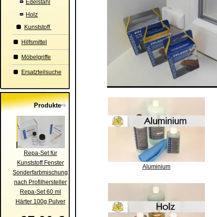
Edelstahl
Holz
Kunststoff
Hilfsmittel
Möbelgriffe
Ersatzteilsuche
Produkte
Repa-Set für
Kunststoff Fenster
Aluminium
Sonderfarbmischung
nach Profilhersteller
Repa-Set 60 ml
Härter 100g Pulver