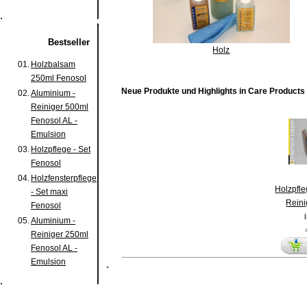
Bestseller
Holz
01.
Holzbalsam
250ml Fenosol
Neue Produkte und Highlights in Care Products
02.
Aluminium -
Reiniger 500ml
Fenosol AL -
Emulsion
03.
Holzpflege - Set
Fenosol
04.
Holzfensterpflege
Holzpfle
- Set maxi
Reini
Fenosol
05.
Aluminium -
Reiniger 250ml
Fenosol AL -
Emulsion