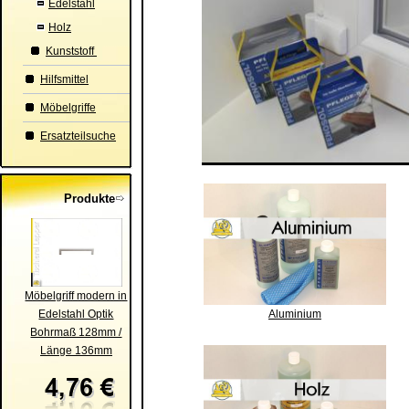
Edelstahl
Holz
Kunststoff
Hilfsmittel
Möbelgriffe
Ersatzteilsuche
Produkte
Möbelgriff modern in
Edelstahl Optik
Aluminium
Bohrmaß 128mm /
Länge 136mm