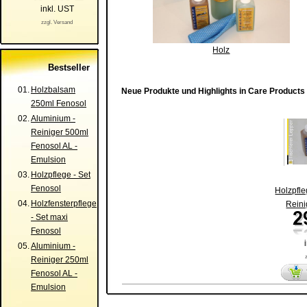
inkl. UST
zzgl. Versand
Holz
Bestseller
01.
Holzbalsam
Neue Produkte und Highlights in Care Products
250ml Fenosol
02.
Aluminium -
Reiniger 500ml
Fenosol AL -
Emulsion
03.
Holzpflege - Set
Fenosol
Holzpfle
04.
Holzfensterpflege
Reini
- Set maxi
Fenosol
05.
Aluminium -
Reiniger 250ml
Fenosol AL -
Emulsion