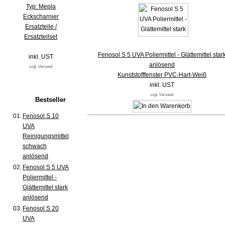
Typ: Mepla
Eckscharnier
Ersatzteile /
Ersatzteilset
Fenosol S 5 UVA Poliermittel - Glättemittel star
inkl. UST
anlösend
zzgl. Versand
Kunststofffenster PVC-Hart-Weiß
inkl. UST
zzgl. Versand
Bestseller
01.
Fenosol S 10
UVA
Reinigungsmittel
schwach
anlösend
02.
Fenosol S 5 UVA
Poliermittel -
Glättemittel stark
anlösend
03.
Fenosol S 20
UVA