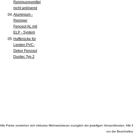
Reinigungsmittel
nicht anlösend
04.
Aluminium -
Reiniger
Fenosol AL mit
ELP - System
05.
Haftbrücke für
Leisten PVC-
Dekor Fenosol
Duotec Typ 2
Alle Preise verstehen sich inklusive Mehrwertsteuer zuzüglich der jeweiligen Versandkosten. A
nur der Beschreibu