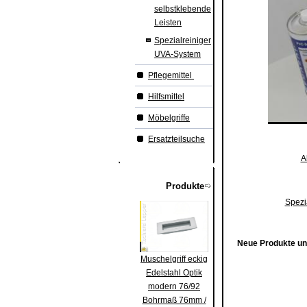
selbstklebende
Leisten
Spezialreiniger
UVA-System
Pflegemittel
Hilfsmittel
Möbelgriffe
Ersatzteilsuche
A
Produkte
Spezi
Neue Produkte und
Muschelgriff eckig
Edelstahl Optik
modern 76/92
Bohrmaß 76mm /