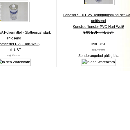
Fenosol S 10 UVA Reinigungsmittel schw
anlösend
Kunststofffenster PVC-Hart-Weiß
 Poliermittel - Glättemittel stark
8,90 EUR inkl. UST
anlösend
offfenster PVC-Hart-Weiß
inkl. UST
inkl. UST
zzgl. Versand
Sonderangebot gültig bis:
zzgl. Versand