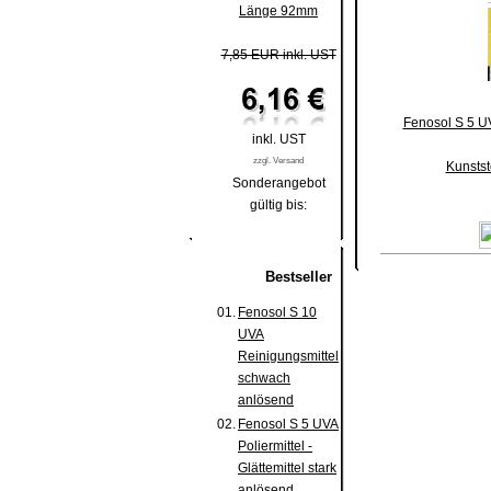
Länge 92mm
7,85 EUR inkl. UST
Fenosol S 5 UVA
inkl. UST
zzgl. Versand
Kunstst
Sonderangebot
gültig bis:
Bestseller
01.
Fenosol S 10
UVA
Reinigungsmittel
schwach
anlösend
02.
Fenosol S 5 UVA
Poliermittel -
Glättemittel stark
anlösend