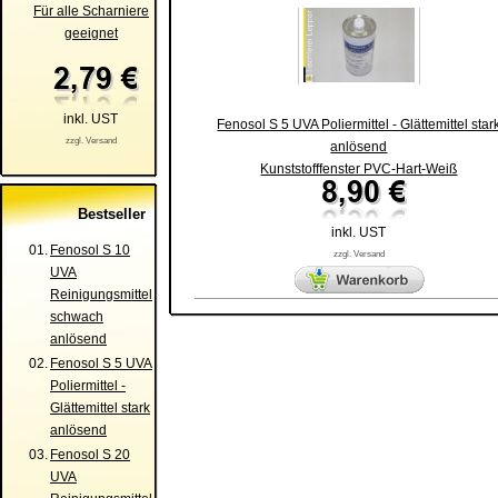
Für alle Scharniere
geeignet
inkl. UST
Fenosol S 5 UVA Poliermittel - Glättemittel star
zzgl. Versand
anlösend
Kunststofffenster PVC-Hart-Weiß
Bestseller
inkl. UST
01.
Fenosol S 10
zzgl. Versand
UVA
Reinigungsmittel
schwach
anlösend
02.
Fenosol S 5 UVA
Poliermittel -
Glättemittel stark
anlösend
03.
Fenosol S 20
UVA