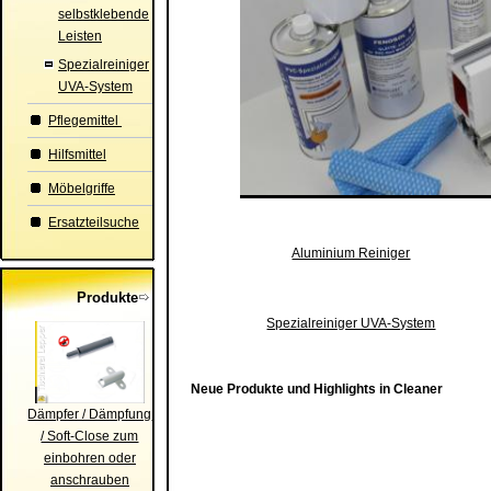
selbstklebende
Leisten
Spezialreiniger
UVA-System
Pflegemittel
Hilfsmittel
Möbelgriffe
Ersatzteilsuche
Aluminium Reiniger
Produkte
Spezialreiniger UVA-System
Neue Produkte und Highlights in Cleaner
Dämpfer / Dämpfung
/ Soft-Close zum
einbohren oder
anschrauben