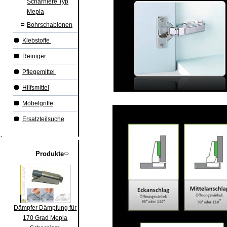
Scharniere Typ
Mepla
Bohrschablonen
Klebstoffe
Reiniger
Pflegemittel
Hilfsmittel
Möbelgriffe
Ersatzteilsuche
Produkte
Dämpfer Dämpfung für
170 Grad Mepla