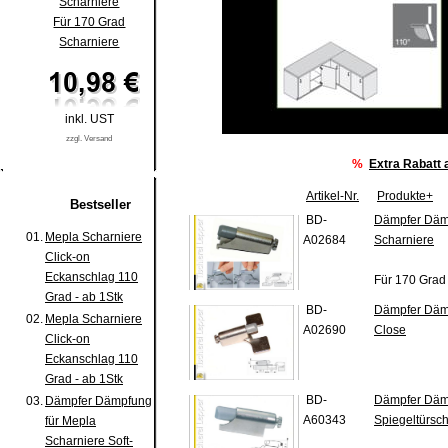
Scharniere
Für 170 Grad
Scharniere
inkl. UST
zzgl. Versand
%
Extra Rabatt
Artikel-Nr.
Produkte+
Bestseller
BD-
Dämpfer Dämp
01.
Mepla Scharniere
A02684
Scharniere
Click-on
Eckanschlag 110
Für 170 Grad
Grad - ab 1Stk
BD-
Dämpfer Dämp
02.
Mepla Scharniere
A02690
Close
Click-on
Eckanschlag 110
Grad - ab 1Stk
BD-
Dämpfer Dämp
03.
Dämpfer Dämpfung
A60343
Spiegeltürsch
für Mepla
Scharniere Soft-