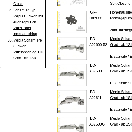
Soft Close für
Close
04.
Scharnier Typ
GR-
Höhenausglei
Mepla Click-on mit
H02600
Montageplatt
40er Topf/ Eck-
Mittel- oder
zum unterleg
Innenanschlag
BD-
Mepla Scharn
05.
Mepla Scharniere
A02600-52
Grad - ab 1St
Click-on
Mittelanschlag 110
Ersatzteile /
Grad - ab 1Stk
BD-
Mepla Scharn
A02600
Grad - ab 1St
Ersatzteile / E
BD-
Mepla Scharn
A02611
Grad - ab 1St
Ersatzteile / E
BD-
Mepla Scharn
A02600G
Grad - ab 1St