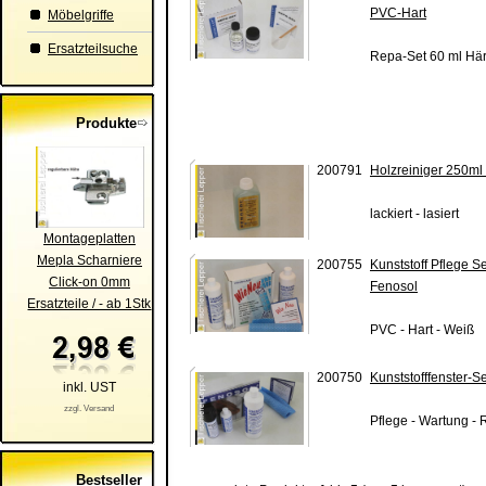
PVC-Hart
Möbelgriffe
Ersatzteilsuche
Repa-Set 60 ml Här
Produkte
200791
Holzreiniger 250ml
lackiert - lasiert
Montageplatten
Mepla Scharniere
200755
Kunststoff Pflege S
Click-on 0mm
Fenosol
Ersatzteile / - ab 1Stk
PVC - Hart - Weiß
200750
Kunststofffenster-S
inkl. UST
zzgl. Versand
Pflege - Wartung -
Bestseller