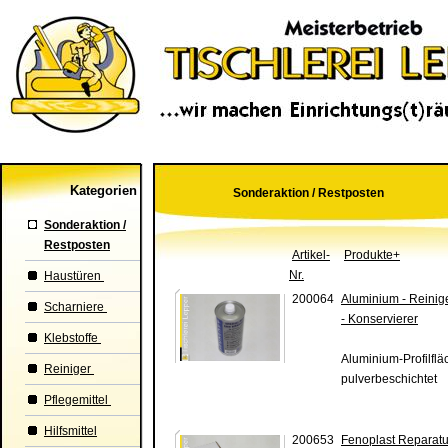
Kategorien
Sonderaktion / Restposten
Sonderaktion /
Restposten
Artikel-
Produkte+
Nr.
Haustüren
200064
Aluminium - Reinige
Scharniere
- Konservierer
Klebstoffe
Aluminium-Profilfläc
Reiniger
pulverbeschichtet
Pflegemittel
Hilfsmittel
200653
Fenoplast Reparatur