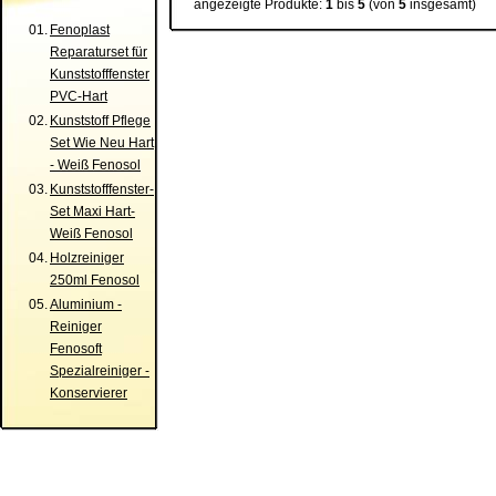
angezeigte Produkte:
1
bis
5
(von
5
insgesamt)
01.
Fenoplast
Reparaturset für
Kunststofffenster
PVC-Hart
02.
Kunststoff Pflege
Set Wie Neu Hart
- Weiß Fenosol
03.
Kunststofffenster-
Set Maxi Hart-
Weiß Fenosol
04.
Holzreiniger
250ml Fenosol
05.
Aluminium -
Reiniger
Fenosoft
Spezialreiniger -
Konservierer