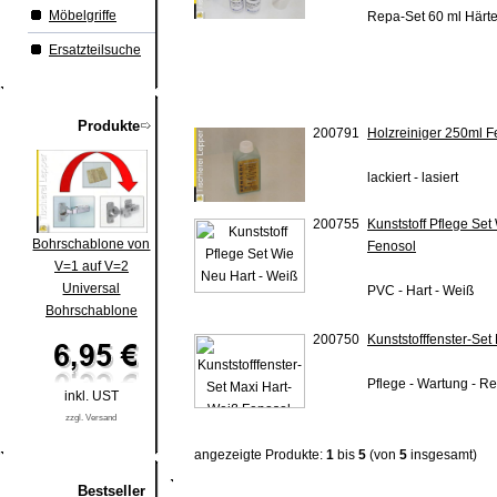
Möbelgriffe
Repa-Set 60 ml Härte
Ersatzteilsuche
Produkte
200791
Holzreiniger 250ml F
lackiert - lasiert
200755
Kunststoff Pflege Set
Bohrschablone von
Fenosol
V=1 auf V=2
Universal
PVC - Hart - Weiß
Bohrschablone
200750
Kunststofffenster-Se
Pflege - Wartung - R
inkl. UST
zzgl. Versand
angezeigte Produkte:
1
bis
5
(von
5
insgesamt)
Bestseller