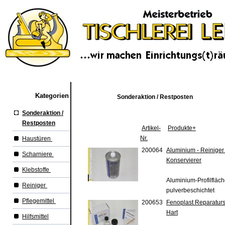
Kategorien
Sonderaktion / Restposten
Sonderaktion /
Restposten
Artikel-
Produkte+
Nr.
Haustüren
200064
Aluminium - Reiniger 
Scharniere
Konservierer
Klebstoffe
Aluminium-Profilfläche
Reiniger
pulverbeschichtet
Pflegemittel
200653
Fenoplast Reparaturse
Hart
Hilfsmittel