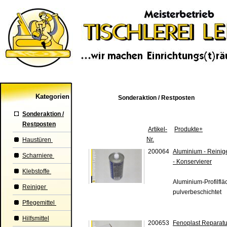
Kategorien
Sonderaktion / Restposten
Sonderaktion /
Restposten
Artikel-
Produkte+
Nr.
Haustüren
200064
Aluminium - Reinige
Scharniere
- Konservierer
Klebstoffe
Aluminium-Profilfläc
Reiniger
pulverbeschichtet
Pflegemittel
Hilfsmittel
200653
Fenoplast Reparatur