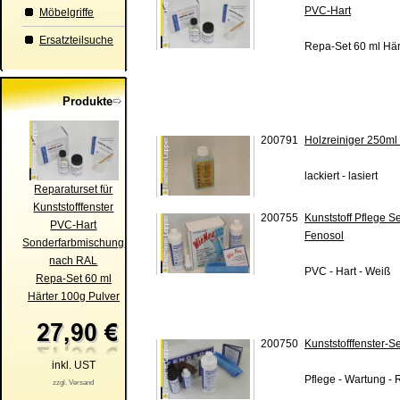
PVC-Hart
Möbelgriffe
Ersatzteilsuche
Repa-Set 60 ml Här
Produkte
200791
Holzreiniger 250ml
lackiert - lasiert
Reparaturset für
Kunststofffenster
200755
Kunststoff Pflege S
PVC-Hart
Fenosol
Sonderfarbmischung
nach RAL
PVC - Hart - Weiß
Repa-Set 60 ml
Härter 100g Pulver
200750
Kunststofffenster-S
inkl. UST
Pflege - Wartung -
zzgl. Versand