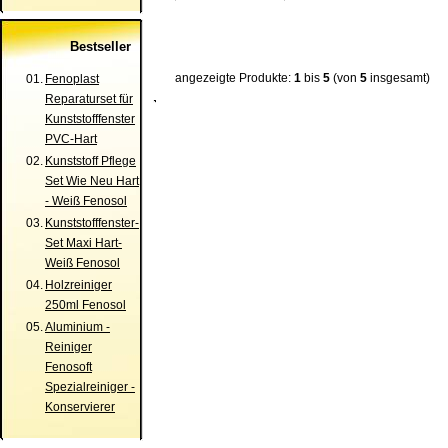
Bestseller
angezeigte Produkte:
1
bis
5
(von
5
insgesamt)
01.
Fenoplast
Reparaturset für
Kunststofffenster
PVC-Hart
02.
Kunststoff Pflege
Set Wie Neu Hart
- Weiß Fenosol
03.
Kunststofffenster-
Set Maxi Hart-
Weiß Fenosol
04.
Holzreiniger
250ml Fenosol
05.
Aluminium -
Reiniger
Fenosoft
Spezialreiniger -
Konservierer