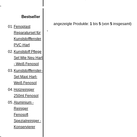
Bestseller
angezeigte Produkte:
1
bis
5
(von
5
insgesamt)
01.
Fenoplast
Reparaturset für
Kunststofffenster
PVC-Hart
02.
Kunststoff Pflege
Set Wie Neu Hart
- Weiß Fenosol
03.
Kunststofffenster-
Set Maxi Hart-
Weiß Fenosol
04.
Holzreiniger
250ml Fenosol
05.
Aluminium -
Reiniger
Fenosoft
Spezialreiniger -
Konservierer