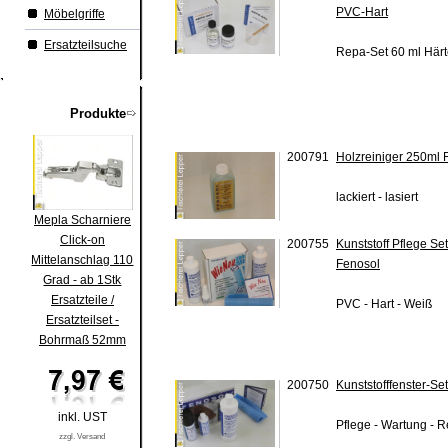
PVC-Hart
Möbelgriffe
Ersatzteilsuche
Repa-Set 60 ml Härt
Produkte
200791
Holzreiniger 250ml 
lackiert - lasiert
Mepla Scharniere
Click-on
200755
Kunststoff Pflege Se
Mittelanschlag 110
Fenosol
Grad - ab 1Stk
Ersatzteile /
PVC - Hart - Weiß
Ersatzteilset -
Bohrmaß 52mm
200750
Kunststofffenster-Se
inkl. UST
Pflege - Wartung - 
zzgl. Versand