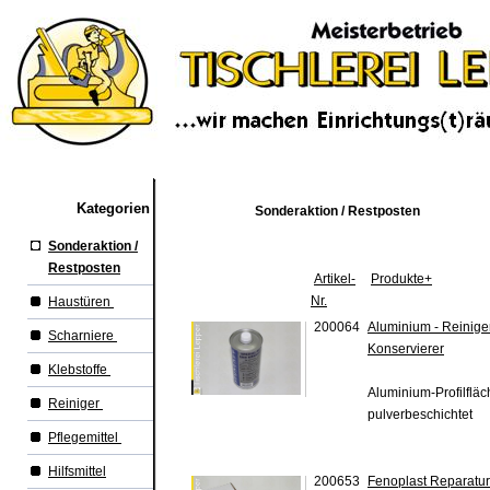
Kategorien
Sonderaktion / Restposten
Sonderaktion /
Restposten
Artikel-
Produkte+
Nr.
Haustüren
200064
Aluminium - Reiniger
Scharniere
Konservierer
Klebstoffe
Aluminium-Profilfläch
Reiniger
pulverbeschichtet
Pflegemittel
Hilfsmittel
200653
Fenoplast Reparaturs