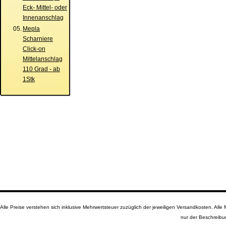
Eck- Mittel- oder
Innenanschlag
05.
Mepla
Scharniere
Click-on
Mittelanschlag
110 Grad - ab
1Stk
Alle Preise verstehen sich inklusive Mehrwertsteuer zuzüglich der jeweiligen Versandkosten. A
nur der Beschreibu