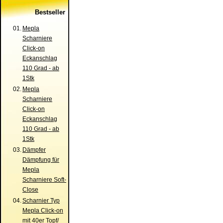
Bestseller
01.
Mepla
Scharniere
Click-on
Eckanschlag
110 Grad - ab
1Stk
02.
Mepla
Scharniere
Click-on
Eckanschlag
110 Grad - ab
1Stk
03.
Dämpfer
Dämpfung für
Mepla
Scharniere Soft-
Close
04.
Scharnier Typ
Mepla Click-on
mit 40er Topf/