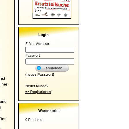
Login
E-Mail Adresse:
Passwort:
(neues Passwort)
ist
einer
Neuer Kunde?
=> Registrieren
!
eine
n
Warenkorb
e
 Der
0 Produkte