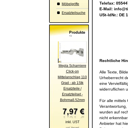
Telefax: 0554
Möbelgriffe
E-Mail:
info@ti
Ersatzteilsuche
USt-IdNr.: DE 
Produkte
Rechtliche Hi
Mepla Scharniere
Click-on
Alle Texte, Bild
Mittelanschlag 110
Urheberrecht de
Grad - ab 1Stk
eine Vervielfält
Ersatzteile /
widerruflichen 
Ersatzteilset -
Bohrmaß 52mm
Für alle mittel
Verantwortung, 
wurden auf rech
nicht erkennbar.
inkl. UST
Anbieter hat hi
zzgl. Versand