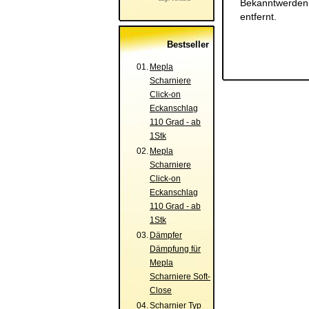
Bekanntwerden 
entfernt.
Bestseller
01.
Mepla
Scharniere
Click-on
Eckanschlag
110 Grad - ab
1Stk
02.
Mepla
Scharniere
Click-on
Eckanschlag
110 Grad - ab
1Stk
03.
Dämpfer
Dämpfung für
Mepla
Scharniere Soft-
Close
04.
Scharnier Typ