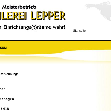
Startseite
SSUM
eterkennung:
per
rdshagen
 / 418