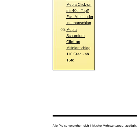
Mepla Click-on
mit 40er Topf/
Eck- Mittel- oder
Innenanschlag
05.
Mepla
Scharniere
Click-on
Mittelanschlag
110 Grad - ab
1Stk
Alle Preise verstehen sich inklusive Mehrwertsteuer zuzüg