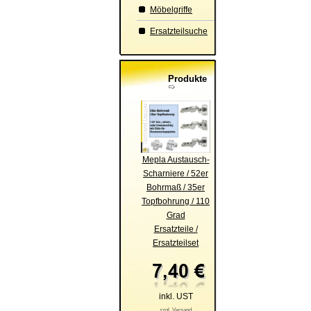
Möbelgriffe
Ersatzteilsuche
Produkte
Mepla Austausch-
Scharniere / 52er
Bohrmaß / 35er
Topfbohrung / 110
Grad
Ersatzteile /
Ersatzteilset
inkl. UST
zzgl. Versand