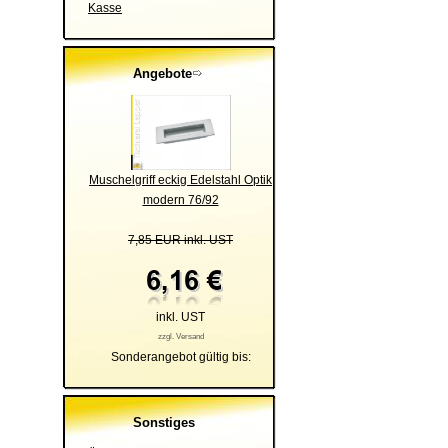
Kasse
Angebote
Muschelgriff eckig Edelstahl Optik
modern 76/92
7,85 EUR inkl. UST
inkl. UST
zzgl. Versand
Sonderangebot gültig bis:
Sonstiges