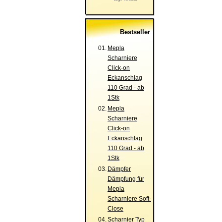
Bestseller
01.
Mepla
Scharniere
Click-on
Eckanschlag
110 Grad - ab
1Stk
02.
Mepla
Scharniere
Click-on
Eckanschlag
110 Grad - ab
1Stk
03.
Dämpfer
Dämpfung für
Mepla
Scharniere Soft-
Close
04.
Scharnier Typ