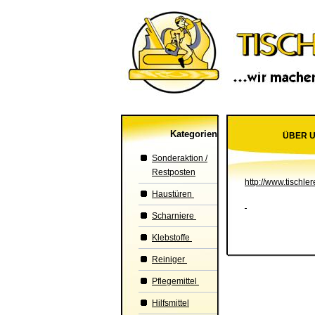
Kategorien
ÜBER 
Sonderaktion /
Restposten
http://www.tischler
Haustüren
Scharniere
Klebstoffe
Reiniger
Pflegemittel
Hilfsmittel