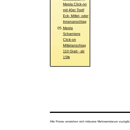
Mepla Click-on
mit 40er Topf/
Eck- Mittel- oder
Innenanschlag
05.
Mepla
Scharniere
Click-on
Mittelanschlag
110 Grad - ab
1Stk
Alle Preise verstehen sich inklusive Mehrwertsteuer zuzüg