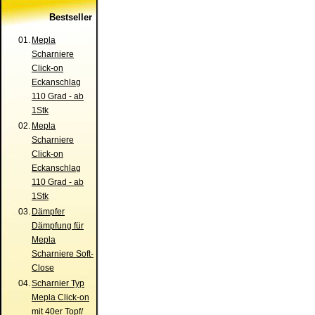
Bestseller
01.
Mepla
Scharniere
Click-on
Eckanschlag
110 Grad - ab
1Stk
02.
Mepla
Scharniere
Click-on
Eckanschlag
110 Grad - ab
1Stk
03.
Dämpfer
Dämpfung für
Mepla
Scharniere Soft-
Close
04.
Scharnier Typ
Mepla Click-on
mit 40er Topf/