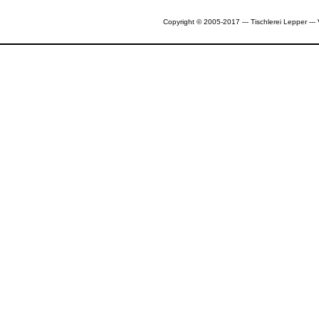
Copyright © 2005-2017 --- Tischlerei Lepper --