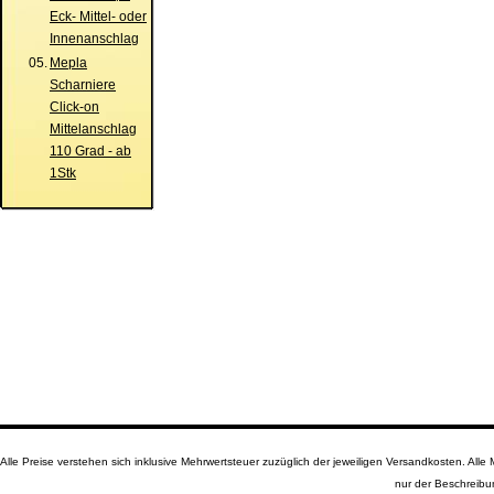
Eck- Mittel- oder
Innenanschlag
05.
Mepla
Scharniere
Click-on
Mittelanschlag
110 Grad - ab
1Stk
Alle Preise verstehen sich inklusive Mehrwertsteuer zuzüglich der jeweiligen Versandkosten. A
nur der Beschreibu