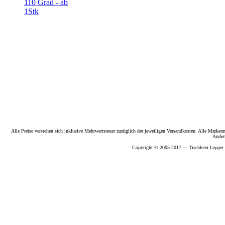
110 Grad - ab
1Stk
Alle Preise verstehen sich inklusive Mehrwertsteuer zuzüglich der jeweiligen Versandkosten. Alle Marke
Änder
Copyright © 2005-2017 --- Tischlerei Lepper 