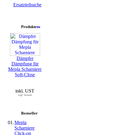
Ersatzteilsuche
Produkte
Dämpfer
Dämpfung für
Mepla Scharniere
Soft-Close
inkl. UST
zzgl. Versand
Bestseller
01.
Mepla
Scharniere
Click-on