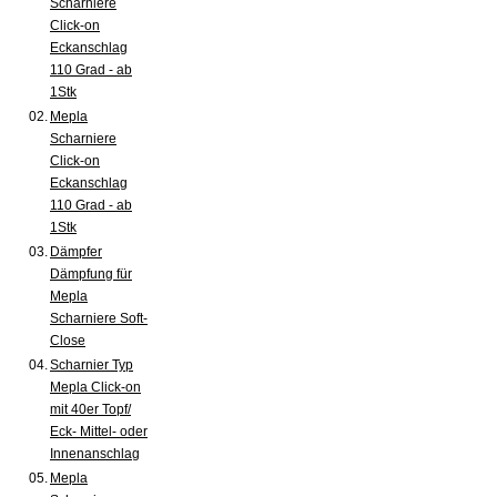
Scharniere
Click-on
Eckanschlag
110 Grad - ab
1Stk
02.
Mepla
Scharniere
Click-on
Eckanschlag
110 Grad - ab
1Stk
03.
Dämpfer
Dämpfung für
Mepla
Scharniere Soft-
Close
04.
Scharnier Typ
Mepla Click-on
mit 40er Topf/
Eck- Mittel- oder
Innenanschlag
05.
Mepla