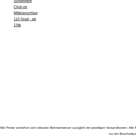
Scharniere
Click-on
Mittelanschlag
110 Grad - ab
1Stk
Alle Preise verstehen sich inklusive Mehrwertsteuer zuzüglich der jeweiligen Versandkosten. A
nur der Beschreibu