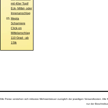
mit 40er Topf/
Eck- Mittel- oder
Innenanschlag
05.
Mepla
Scharniere
Click-on
Mittelanschlag
110 Grad - ab
1Stk
Alle Preise verstehen sich inklusive Mehrwertsteuer zuzüglich der jeweiligen Versandkosten. A
nur der Beschreibu