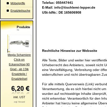
Telefax: 055447441
Möbelgriffe
E-Mail:
info@tischlerei-lepper.de
Ersatzteilsuche
USt-IdNr.: DE 165606908
Produkte
Rechtliche Hinweise zur Webseite
Mepla Scharniere
Click-on
Alle Texte, Bilder und weiter hier veröffen
Eckanschlag 90
Urheberrecht des Anbieters, soweit nicht Ur
Grad - ab 1Stk
eine Vervielfältigung, Verbreitung oder öff
Ersatzteile /
widerruflichen und nicht übertragbaren Zu
Ersatzteilset
Für alle mittels Querverweis (Link) verbu
Verantwortung, da es sich hierbei nicht um 
wurden auf rechtswidrige Inhalte überprüft
inkl. UST
nicht erkennbar. Verantwortlich für den Inha
zzgl. Versand
Anbieter hat hierzu keine allgemeine Über