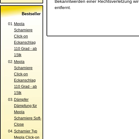
Bekanntwerden einer Rechtsverletzung wi
entfernt.
Bestseller
01.
Mepla
Scharniere
Click-on
Eckanschlag
110 Grad - ab
1Stk
02.
Mepla
Scharniere
Click-on
Eckanschlag
110 Grad - ab
1Stk
03.
Dämpfer
Dämpfung für
Mepla
Scharniere Soft-
Close
04.
Scharnier Typ
Mepla Click-on