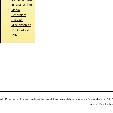
Innenanschlag
05.
Mepla
Scharniere
Click-on
Mittelanschlag
110 Grad - ab
1Stk
Alle Preise verstehen sich inklusive Mehrwertsteuer zuzüglich der jeweiligen Versandkosten. A
nur der Beschreibu