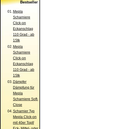
Bestseller
01.
Mepla
Scharniere
Click-on
Eckanschlag
110 Grad - ab
1Stk
02.
Mepla
Scharniere
Click-on
Eckanschlag
110 Grad - ab
1Stk
03.
Dämpfer
Dämpfung für
Mepla
Scharniere Soft-
Close
04.
Scharnier Typ
Mepla Click-on
mit 40er Topf/
Eck- Mittel- oder