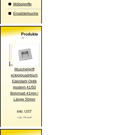
Möbelgriffe
Ersatzteilsuche
Produkte
Muschelgriff
eckig/quadrtisch
Edelstahl Optik
modern 41/50
Bohrmaß 41mm /
Länge 50mm
inkl. UST
zzgl. Versand