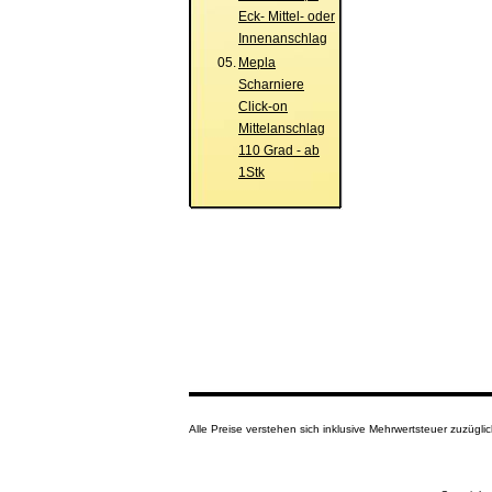
Eck- Mittel- oder
Innenanschlag
05.
Mepla
Scharniere
Click-on
Mittelanschlag
110 Grad - ab
1Stk
Alle Preise verstehen sich inklusive Mehrwertsteuer zuzüg