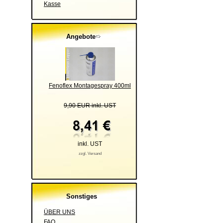
Kasse
Angebote
Fenoflex Montagespray 400ml
9,90 EUR inkl. UST
inkl. UST
zzgl. Versand
Sonstiges
ÜBER UNS
FAQ