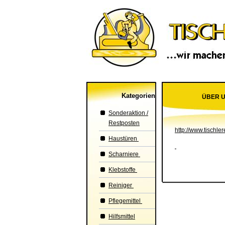
Kategorien
ÜBER 
Sonderaktion /
Restposten
http://www.tischler
Haustüren
Scharniere
Klebstoffe
Reiniger
Pflegemittel
Hilfsmittel