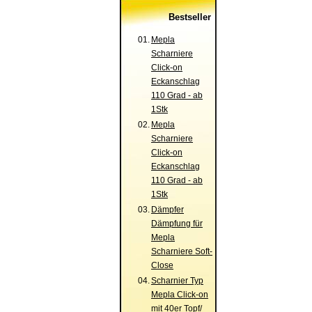
Bestseller
01.
Mepla
Scharniere
Click-on
Eckanschlag
110 Grad - ab
1Stk
02.
Mepla
Scharniere
Click-on
Eckanschlag
110 Grad - ab
1Stk
03.
Dämpfer
Dämpfung für
Mepla
Scharniere Soft-
Close
04.
Scharnier Typ
Mepla Click-on
mit 40er Topf/