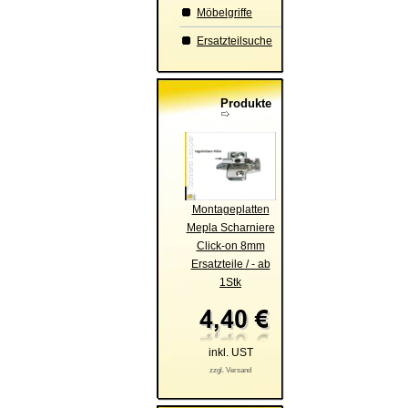
Möbelgriffe
Ersatzteilsuche
Produkte
Montageplatten
Mepla Scharniere
Click-on 8mm
Ersatzteile / - ab
1Stk
inkl. UST
zzgl. Versand