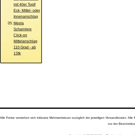
mit 40er Topf/
Eck- Mittel- oder
Innenanschlag
05.
Mepla
Scharniere
Click-on
Mittelanschlag
110 Grad - ab
1Stk
Alle Preise verstehen sich inklusive Mehrwertsteuer zuzüglich der jeweiligen Versandkosten. A
nur der Beschreibu