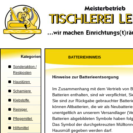
Kategorien
BATTERIEHINWEIS
Sonderaktion /
Restposten
Hinweise zur Batterieentsorgung
Haustüren
Im Zusammenhang mit dem Vertrieb von Bat
Scharniere
Batterien enthalten, sind wir verpflichtet, 
Klebstoffe
Sie sind zur Rückgabe gebrauchter Batterien
können Altbatterien, die wir als Neubatter
Reiniger
unentgeltlich an unserem Versandlager (V
Batterien abgebildeten Symbole haben fo
Pflegemittel
Das Symbol der durchgekreuzten Mülltonne 
Hilfsmittel
Hausmüll gegeben werden darf.