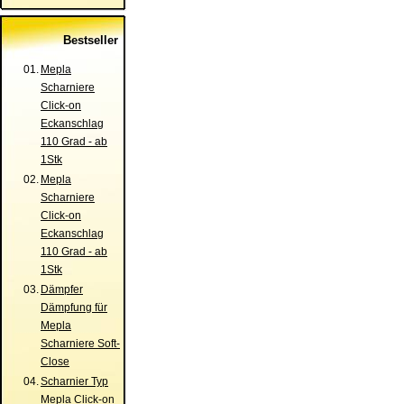
Bestseller
01.
Mepla
Scharniere
Click-on
Eckanschlag
110 Grad - ab
1Stk
02.
Mepla
Scharniere
Click-on
Eckanschlag
110 Grad - ab
1Stk
03.
Dämpfer
Dämpfung für
Mepla
Scharniere Soft-
Close
04.
Scharnier Typ
Mepla Click-on