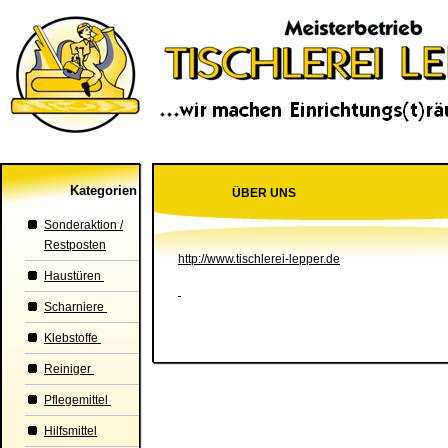
Kategorien
ÜBER UNS
Sonderaktion /
Restposten
http://www.tischlerei-lepper.de
Haustüren
Scharniere
Klebstoffe
Reiniger
Pflegemittel
Hilfsmittel