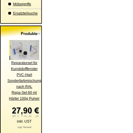
Möbelgriffe
Ersatzteilsuche
Produkte
Reparaturset für
Kunststofffenster
PVC-Hart
Sonderfarbmischung
nach RAL
Repa-Set 60 ml
Härter 100g Pulver
inkl. UST
zzgl. Versand