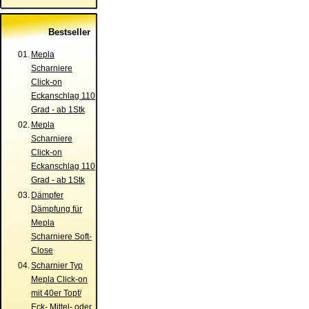
Bestseller
01.
Mepla
Scharniere
Click-on
Eckanschlag 110
Grad - ab 1Stk
02.
Mepla
Scharniere
Click-on
Eckanschlag 110
Grad - ab 1Stk
03.
Dämpfer
Dämpfung für
Mepla
Scharniere Soft-
Close
04.
Scharnier Typ
Mepla Click-on
mit 40er Topf/
Eck- Mittel- oder