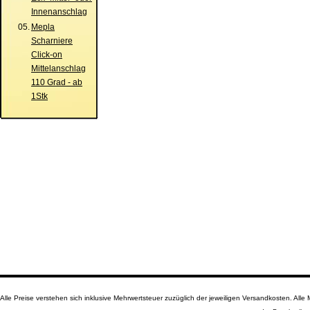
Innenanschlag
05.
Mepla
Scharniere
Click-on
Mittelanschlag
110 Grad - ab
1Stk
Alle Preise verstehen sich inklusive Mehrwertsteuer zuzüglich der jeweiligen Versandkosten. A