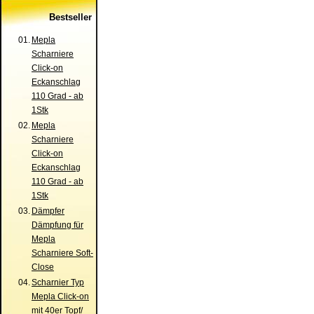
Bestseller
01.
Mepla
Scharniere
Click-on
Eckanschlag
110 Grad - ab
1Stk
02.
Mepla
Scharniere
Click-on
Eckanschlag
110 Grad - ab
1Stk
03.
Dämpfer
Dämpfung für
Mepla
Scharniere Soft-
Close
04.
Scharnier Typ
Mepla Click-on
mit 40er Topf/