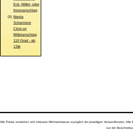
Eck- Mittel- oder
Innenanschlag
05.
Mepla
Scharniere
Click-on
Mittelanschlag
110 Grad - ab
1Stk
Alle Preise verstehen sich inklusive Mehrwertsteuer zuzüglich der jeweiligen Versandkosten. A
nur der Beschreibu