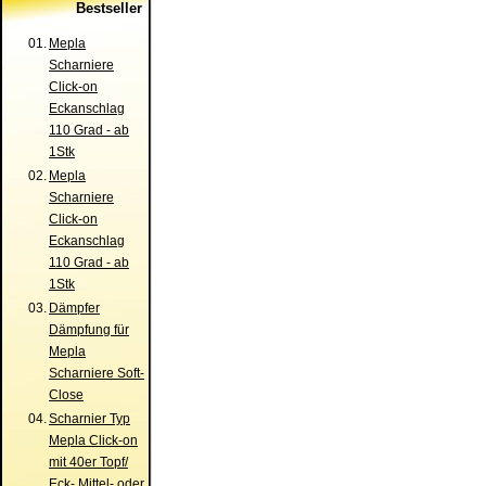
Bestseller
01.
Mepla
Scharniere
Click-on
Eckanschlag
110 Grad - ab
1Stk
02.
Mepla
Scharniere
Click-on
Eckanschlag
110 Grad - ab
1Stk
03.
Dämpfer
Dämpfung für
Mepla
Scharniere Soft-
Close
04.
Scharnier Typ
Mepla Click-on
mit 40er Topf/
Eck- Mittel- oder