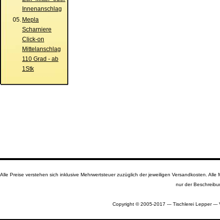
Innenanschlag
05.
Mepla
Scharniere
Click-on
Mittelanschlag
110 Grad - ab
1Stk
Alle Preise verstehen sich inklusive Mehrwertsteuer zuzüglich der jeweiligen Versandkosten. A
nur der Beschreibu
Copyright © 2005-2017 --- Tischlerei Lepper --