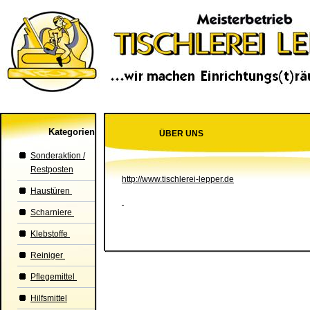
Kategorien
ÜBER UNS
Sonderaktion /
Restposten
http://www.tischlerei-lepper.de
Haustüren
Scharniere
Klebstoffe
Reiniger
Pflegemittel
Hilfsmittel