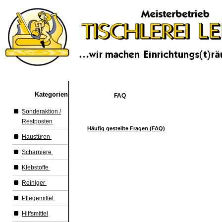
Kategorien
FAQ
Sonderaktion /
Restposten
Häufig gestellte Fragen (FAQ)
Haustüren
Scharniere
Klebstoffe
Reiniger
Pflegemittel
Hilfsmittel