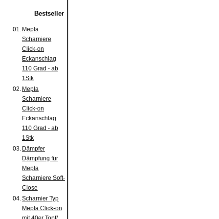
Bestseller
01.
Mepla
Scharniere
Click-on
Eckanschlag
110 Grad - ab
1Stk
02.
Mepla
Scharniere
Click-on
Eckanschlag
110 Grad - ab
1Stk
03.
Dämpfer
Dämpfung für
Mepla
Scharniere Soft-
Close
04.
Scharnier Typ
Mepla Click-on
mit 40er Topf/