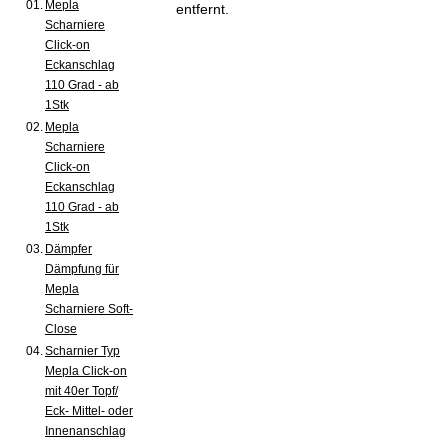
01.
Mepla
entfernt.
Scharniere
Click-on
Eckanschlag
110 Grad - ab
1Stk
02.
Mepla
Scharniere
Click-on
Eckanschlag
110 Grad - ab
1Stk
03.
Dämpfer
Dämpfung für
Mepla
Scharniere Soft-
Close
04.
Scharnier Typ
Mepla Click-on
mit 40er Topf/
Eck- Mittel- oder
Innenanschlag