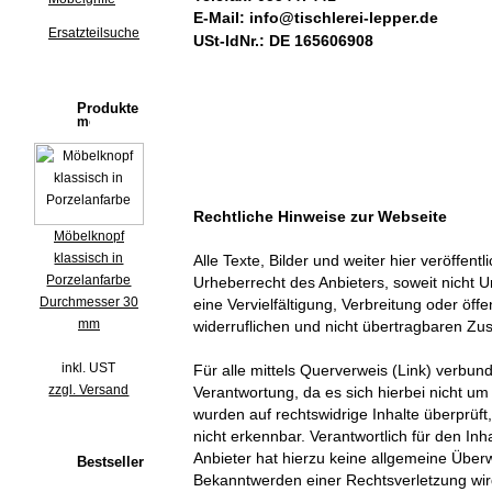
E-Mail:
info@tischlerei-lepper.de
Ersatzteilsuche
USt-IdNr.: DE 165606908
Produkte
Rechtliche Hinweise zur Webseite
Möbelknopf
klassisch in
Alle Texte, Bilder und weiter hier veröffen
Porzelanfarbe
Urheberrecht des Anbieters, soweit nicht Ur
Durchmesser 30
eine Vervielfältigung, Verbreitung oder öff
mm
widerruflichen und nicht übertragbaren Zu
inkl. UST
Für alle mittels Querverweis (Link) verbu
zzgl. Versand
Verantwortung, da es sich hierbei nicht um 
wurden auf rechtswidrige Inhalte überprüft
nicht erkennbar. Verantwortlich für den Inha
Anbieter hat hierzu keine allgemeine Über
Bestseller
Bekanntwerden einer Rechtsverletzung wi