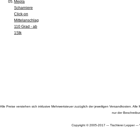
05.
Mepla
Scharniere
Click-on
Mittelanschlag
110 Grad - ab
1Stk
Alle Preise verstehen sich inklusive Mehrwertsteuer zuzüglich der jeweiligen Versandkosten. A
nur der Beschreibu
Copyright © 2005-2017 --- Tischlerei Lepper --