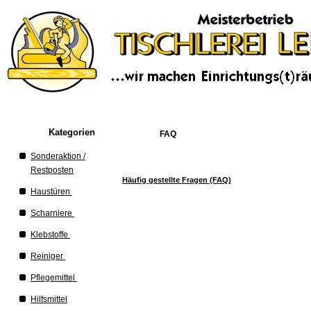
Kategorien
FAQ
Sonderaktion /
Restposten
Häufig gestellte Fragen (FAQ)
Haustüren
Scharniere
Klebstoffe
Reiniger
Pflegemittel
Hilfsmittel